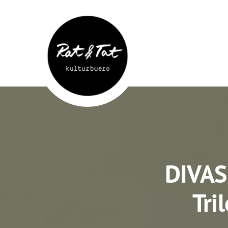
Rat&Tat
–
Kulturbüro
DIVAS!
Tri