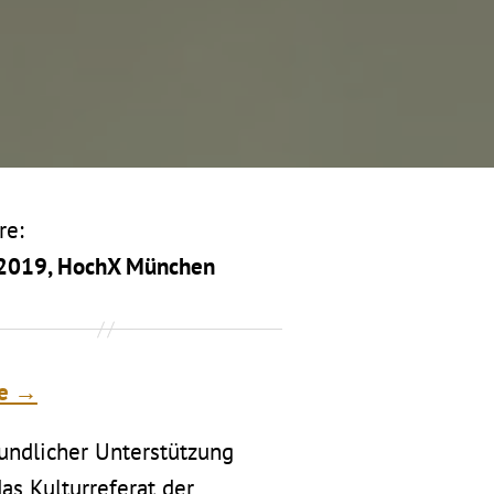
re:
 2019, HochX München
te →
eundlicher Unterstützung
as Kulturreferat der