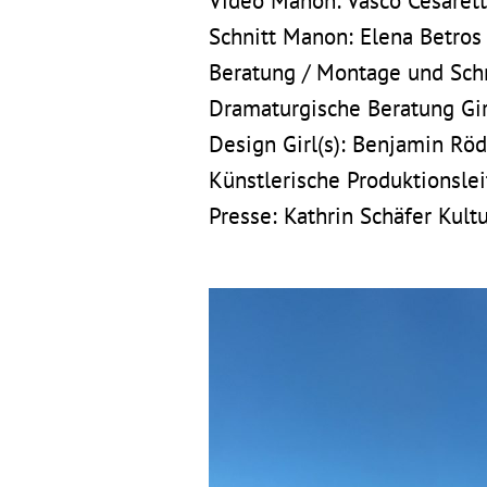
Video
Manon
: Vasco Cesarett
Schnitt
Manon
: Elena Betros
Beratung / Montage und Sch
Dramaturgische Beratung
Gir
Design
Girl(s)
: Benjamin Röd
Künstlerische Produktionsle
Presse: Kathrin Schäfer Kult