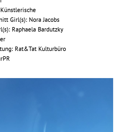
i
 Künstlerische
nitt
Girl(s)
: Nora Jacobs
l(s)
: Raphaela Bardutzky
er
itung: Rat&Tat Kulturbüro
urPR