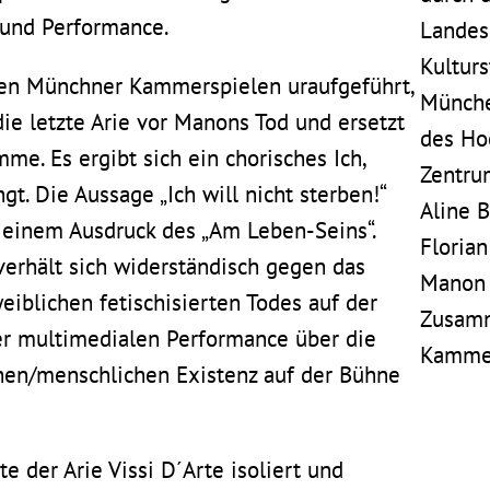
 und Performance.
Landes
Kulturs
den Münchner Kammerspielen uraufgeführt,
Münch
e letzte Arie vor Manons Tod und ersetzt
des Ho
me. Es ergibt sich ein chorisches Ich,
Zentru
t. Die Aussage „Ich will nicht sterben!“
Aline 
 einem Ausdruck des „Am Leben-Seins“.
Florian
verhält sich widerständisch gegen das
Manon 
eiblichen fetischisierten Todes auf der
Zusamm
ner multimedialen Performance über die
Kammer
hen/menschlichen Existenz auf der Bühne
e der Arie Vissi D´Arte isoliert und