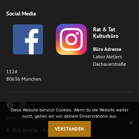
Social Media
Rat & Tat
Kulturbüro
Büro Adresse
Labor Ateliers
Dachauerstraße
112d
80636 München
Facebook
Instagram
Diese Website benutzt Cookies. Wenn du die Website weiter
nutzt, gehen wir von deinem Einverständnis aus.
Impressum
Datenschutzerklärung
VERSTANDEN
© 2026
Rat&Tat – Kulturbüro