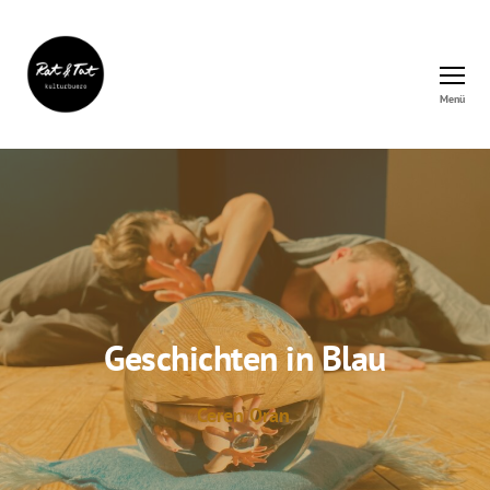
Menü
Rat&Tat
–
Kulturbüro
Geschichten in Blau
Ceren Oran