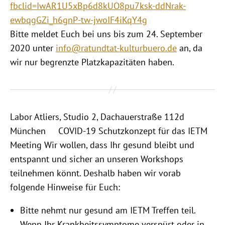
fbclid=IwAR1U5xBp6d8kUO8pu7ksk-ddNrak-
ewbqgGZi_h6gnP-tw-jwoIF4iKqY4g
Bitte meldet Euch bei uns bis zum 24. September
2020 unter
info@ratundtat-kulturbuero.de
an, da
wir nur begrenzte Platzkapazitäten haben.
Labor Atliers, Studio 2, Dachauerstraße 112d
München COVID-19 Schutzkonzept für das IETM
Meeting Wir wollen, dass Ihr gesund bleibt und
entspannt und sicher an unseren Workshops
teilnehmen könnt. Deshalb haben wir vorab
folgende Hinweise für Euch:
Bitte nehmt nur gesund am IETM Treffen teil.
Wenn Ihr Krankheitssymptome verspürt oder in