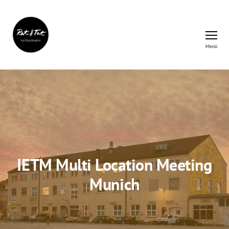
Menü
Rat&Tat
–
Kulturbüro
IETM Multi Location Meeting
Munich