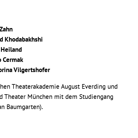
 Zahn
id Khodabakhshi
 Heiland
o Cermak
orina Vilgertshofer
schen Theaterakademie August Everding und
nd Theater München mit dem Studiengang
ian Baumgarten).