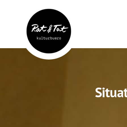
Rat&Tat
–
Kulturbüro
Situa