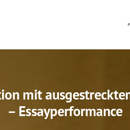
P
tion mit ausgestreckt
– Essayperformance