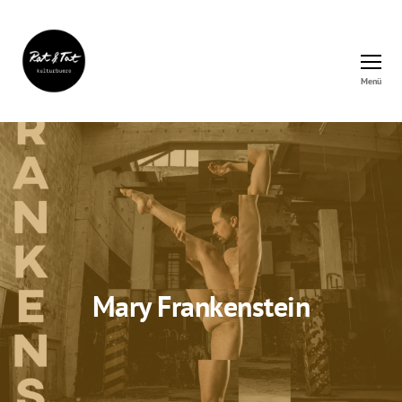
Menü
Rat&Tat
–
Kulturbüro
Mary Frankenstein