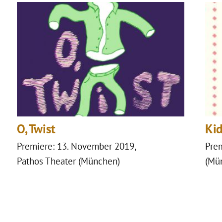
O, Twist
Kid
Premiere: 13. November 2019,
Prem
Pathos Theater (München)
(Mü