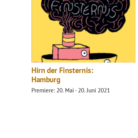
TRAUMMASCHINE INC erfindet Judi
Publikum ohne Altersbegrenzung.
Unter dem Label “Initiative Ausste
Huber seit 2012 in der Entwicklu
Feld der kulturellen Bildung, neb
Jugendzentren arbeitet sie auch 
Ensembles.
Hirn der Finsternis:
Hamburg
Premiere: 20. Mai - 20. Juni 2021