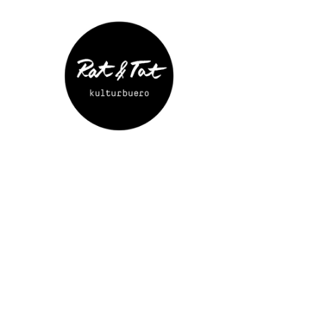
Rat&Tat
–
Kulturbüro