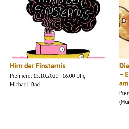
th Huber Theaterstücke für ein
llungspark“ engagiert sich Judith
ng von Konzepten und Formaten im
en Projekten mit Schulen und
am Aufbau eines Community
Hirn der Finsternis
Die
– 
Premiere: 15.10.2020 - 16:00 Uhr,
am 
Michaeli Bad
Prem
(Mü