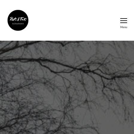
Menu
Rat&Tat
–
Kulturbüro